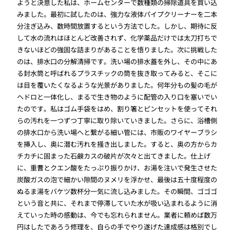
ようと決意した私は、ホームセンターで数種類の掃除道具を買い込
みました。最初に試したのは、強力な液体パイプクリーナーを二本
分注ぎ込み、数時間放置するという方法でした。しかし、期待に反
して水の流れはほとんど改善されず、化学薬品だけでは太刀打ちで
きないほどの強固な詰まりがあることを悟りました。次に挑戦した
のは、排水口の分解清掃です。洗い場の排水蓋を外し、その中にあ
る封水筒と呼ばれるプラスチックの筒を抜き取ってみると、そこに
は目を覆いたくなるような光景がありました。何年分もの髪の毛が
ヘドロと一体化し、まるで生き物のように配管の入り口を塞いでい
たのです。私はゴム手袋をはめ、割り箸とピンセットを使ってそれ
らの汚れを一つずつ丁寧に取り除いていきました。さらに、浴槽側
の排水口から洗い場へと繋がる細い管には、市販のワイヤーブラシ
を挿入し、奥に潜む汚れを掻き出しました。すると、奥の方からカ
チカチに固まった石鹸カスの破片が次々と出てきました。仕上げ
に、重曹とクエン酸をたっぷり振りかけ、お湯を注いで発生させた
炭酸ガスの泡で細かい隙間のヌメリを浮かせ、最後は五十度程度の
ぬるま湯をバケツ数杯分一気に流し込みました。その瞬間、ゴゴゴ
という音と共に、それまで停滞していた水が吸い込まれるように消
えていった時の感動は、今でも忘れられません。業者に頼めば数万
円はしたであろう修理を、自らの手でやり遂げた達成感は格別でし