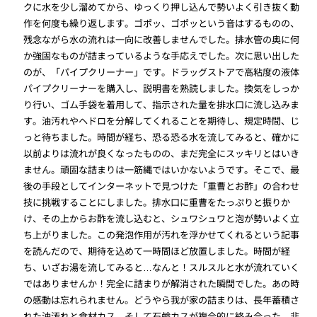
クに水を少し溜めてから、ゆっくり押し込んで勢いよく引き抜く動
作を何度も繰り返します。ゴポッ、ゴポッという音はするものの、
残念ながら水の流れは一向に改善しませんでした。排水管の奥に何
か強固なものが詰まっているような手応えでした。次に思い出した
のが、「パイプクリーナー」です。ドラッグストアで高粘度の液体
パイプクリーナーを購入し、説明書を熟読しました。換気をしっか
り行い、ゴム手袋を着用して、指示された量を排水口に流し込みま
す。油汚れやヘドロを分解してくれることを期待し、規定時間、じ
っと待ちました。時間が経ち、恐る恐る水を流してみると、確かに
以前よりは流れが良くなったものの、まだ完全にスッキリとはいき
ません。頑固な詰まりは一筋縄ではいかないようです。そこで、最
後の手段としてインターネットで見つけた「重曹とお酢」の合わせ
技に挑戦することにしました。排水口に重曹をたっぷりと振りか
け、その上からお酢を流し込むと、シュワシュワと泡が勢いよく立
ち上がりました。この発泡作用が汚れを浮かせてくれるという記事
を読んだので、期待を込めて一時間ほど放置しました。時間が経
ち、いざお湯を流してみると…なんと！スルスルと水が流れていく
ではありませんか！完全に詰まりが解消された瞬間でした。あの時
の感動は忘れられません。どうやら我が家の詰まりは、長年蓄積さ
れた油汚れと食材カス、そして石鹸カスが複合的に絡み合った、非