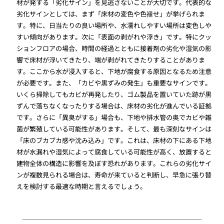
材が発する「劣化サイン」を見逃さないことが大切です。代表的な
劣化サインとしては、まず「床材の変色や色褪せ」が挙げられま
す。特に、日当たりの良い場所や、水濡れしやすい場所は変色しや
すい傾向があります。次に「表面の剥がれや浮き」です。特にクッ
ションフロアの場合、時間の経過とともに接着剤の劣化や湿気の影
響で床材が浮いてきたり、端が剥がれてきたりすることがありま
す。ここから水が浸入すると、下地が腐食する原因となるため注意
が必要です。また、「カビや黒ずみの発生」も重要なサインです。
いくら掃除してもカビが再発したり、ゴム製品を置いていた跡が黒
ずんで落ちなくなったりする場合は、床材の劣化が進んでいる証拠
です。さらに「異臭がする」場合も、下地や排水管の奥でカビや雑
菌が繁殖している可能性があります。そして、最も深刻なサインは
「床のブカブカ感や沈み込み」です。これは、床材の下にある下地
材が水漏れや湿気によって腐食している可能性が高く、放置すると
建物全体の構造に影響を及ぼす恐れがあります。これらの劣化サイ
ンが複数見られる場合は、寿命が来ていると判断し、早急に張り替
えを検討する最適な時期と言えるでしょう。