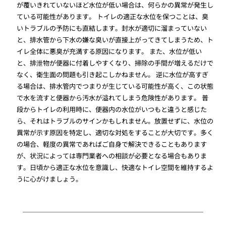
が覆いきれていないほど水位が低い場合は、何らかの異常が発生し
ている可能性があります。 トイレの適正な水位を保つことは、臭
いトラブルの予防にも直結します。封水が適切に溜まっていない
と、排水管から下水の嫌な臭いが直接上がってきてしまうため、ト
イレ全体に悪臭が充満する原因になります。 また、水位が低い
と、排泄物が便器に付着しやすくなり、掃除の手間が増えるだけで
なく、衛生面の問題も引き起こしかねません。 逆に水位が高すぎ
る場合は、排水管内でつまりが生じている可能性が高く、この状態
で水を流すと便器から汚水が溢れてしまう危険性があります。 普
段からトイレの利用時に、便器内の水位がいつもと違うと感じた
ら、それはトラブルのサインかもしれません。放置せずに、水位の
異常が示す原因を特定し、適切な対処をすることが大切です。多く
の場合、軽度の異常であればご自身で解決できることもあります
が、状況によっては専門業者への相談が必要となる場合もありま
す。日頃から適正な水位を意識し、快適なトイレ空間を維持するよ
うに心がけましょう。