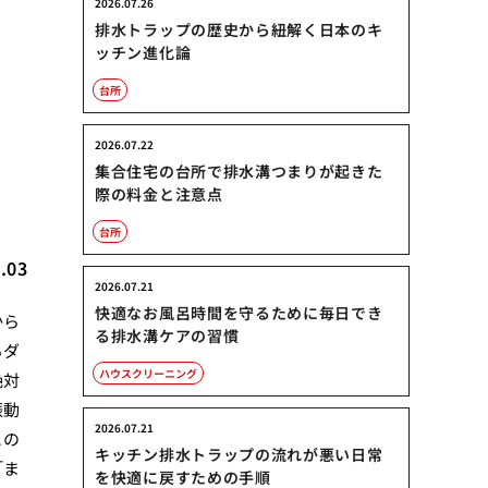
2026.07.26
排水トラップの歴史から紐解く日本のキ
ッチン進化論
台所
れ
2026.07.22
集合住宅の台所で排水溝つまりが起きた
際の料金と注意点
台所
.03
2026.07.21
快適なお風呂時間を守るために毎日でき
から
る排水溝ケアの習慣
るダ
ハウスクリーニング
絶対
振動
2026.07.21
この
キッチン排水トラップの流れが悪い日常
「ま
を快適に戻すための手順