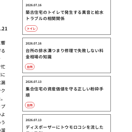
2026.07.16
築古住宅のトイレで発生する異音と給水
トラブルの相関関係
.21
トイレ
に響
2026.07.16
寄る
台所の排水溝つまり修理で失敗しない料
金相場の知識
き
で忙
台所
床に
水漏
2026.07.13
集合住宅の資産価値を守る正しい粉砕手
ンク
順
た。
台所
ップ
のよ
2026.07.13
いう
ディスポーザーにトウモロコシを流した
の溜