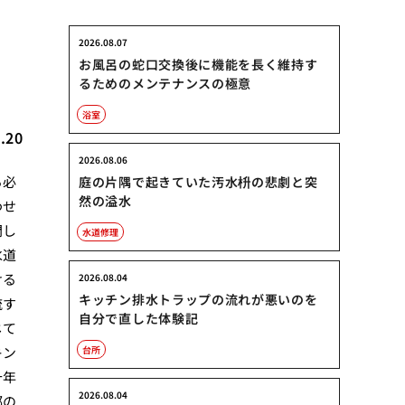
2026.08.07
お風呂の蛇口交換後に機能を長く維持す
るためのメンテナンスの極意
浴室
.20
2026.08.06
る必
庭の片隅で起きていた汚水枡の悲劇と突
然の溢水
わせ
閉し
水道修理
水道
ける
2026.08.04
キッチン排水トラップの流れが悪いのを
流す
自分で直した体験記
じて
キン
台所
十年
2026.08.04
部の