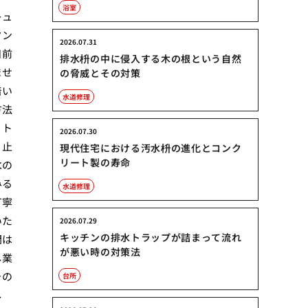
浴室
キュ
タン
2026.07.31
日前
排水枡の中に侵入する木の根という自然
ませ
の脅威とその対策
着い
水道修理
方法
、ト
2026.07.30
、止
現代住宅における汚水枡の進化とコンク
リート製の寿命
水の
みる
水道修理
丁寧
いた
2026.07.29
キッチンの排水トラップが詰まって流れ
間は
が悪い時の対策法
し業
その
台所
し