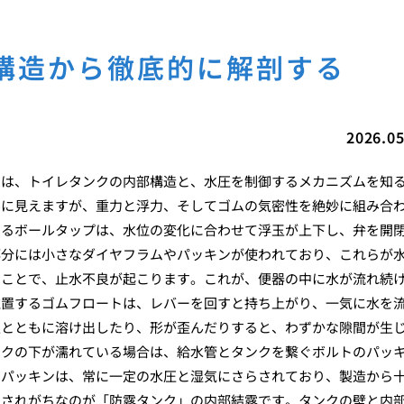
構造から徹底的に解剖する
2026.05
には、トイレタンクの内部構造と、水圧を制御するメカニズムを知
みに見えますが、重力と浮力、そしてゴムの気密性を絶妙に組み合
えるボールタップは、水位の変化に合わせて浮玉が上下し、弁を開
部分には小さなダイヤフラムやパッキンが使われており、これらが
ることで、止水不良が起こります。これが、便器の中に水が流れ続
位置するゴムフロートは、レバーを回すと持ち上がり、一気に水を
過とともに溶け出したり、形が歪んだりすると、わずかな隙間が生
ンクの下が濡れている場合は、給水管とタンクを繋ぐボルトのパッ
のパッキンは、常に一定の水圧と湿気にさらされており、製造から
とされがちなのが「防露タンク」の内部結露です。タンクの壁と内