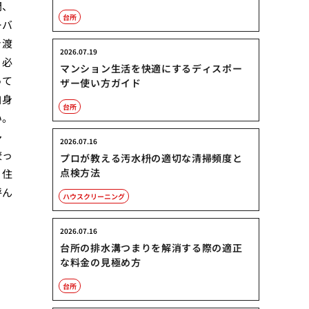
間、
台所
ーバ
き渡
2026.07.19
、必
マンション生活を快適にするディスポー
って
ザー使い方ガイド
自身
台所
い。
多
2026.07.16
絞っ
プロが教える汚水枡の適切な清掃頻度と
点検方法
、住
呼ん
ハウスクリーニング
2026.07.16
台所の排水溝つまりを解消する際の適正
な料金の見極め方
向
台所