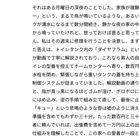
それはある月曜日の深夜のことでした。家族が寝
ー」という、まるで鳥が鳴いているような、ある
クが満水になるまで数分間続き、静かな夜の家の
から鳴っていたけれど、放っておけば直ると思っ
ん。私はその週末に修理を行うことを決意し、ま
た答えは、トイレタンク内の「ダイヤフラム」と
が動画で丁寧に解説されており、これなら素人の
イレの型番を控えてホームセンターへ寄り、数百
水栓を閉め、緊張しながら重いタンクの蓋を持ち
制御システムが詰まっていました。解説動画の通
と、指が真っ黒になるほどゴムが溶け、ボロボロ
にはめ込み、逆の手順で組み立て直して、最後に
「キュー」という悲鳴のような音は嘘のように消
準備を含めてもわずか三十分。たった数百円と三
者に頼んでいれば、出張費を含めて一万円以上の
仕組みを理解したことで、この家への愛着が一段