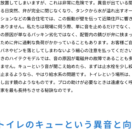
も放置してしまいますが、これは非常に危険です。異音が出ている
ある日突然、弁が完全に閉じなくなり、タンクから水が溢れ出すオ
ンションなどの集合住宅では、この振動が壁を伝って近隣住戸に響
くありません。私たちは現場に伺う際、単に音を止めるだけでなく
音の原因が単なるパッキン劣化ではなく、配管内の錆びが弁に挟ま
るために弁に過剰な負荷がかかっていることもあります。お客様ご
なバネやピンを落としてしまわないよう細心の注意を払ってくださ
付きのハイテクモデルでは、音の原因が電磁弁の故障であることも
きません。キューという音が聞こえ始めたら、まずは止水栓を少し
が止まるようなら、やはり給水系の問題です。トイレという場所は
映し出す鏡のようなものです。プロの助けが必要なときは遠慮なく
て家を最も長持ちさせる秘訣なのです。
トイレのキューという異音と