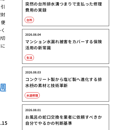
突然の台所排水溝つまりで支払った修理
を引
費用の実録
密封
台所
、便
多く
2026.08.04
適切
マンション水漏れ被害をカバーする保険
目に
活用の新常識
生活
2026.08.03
コンクリート製から塩ビ製へ進化する排
週
水枡の素材と技術革新
水道修理
2026.08.01
お風呂の蛇口交換を業者に依頼すべきか
.15
自分でやるかの判断基準