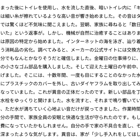
静まった後にトイレを使用し、水を流した直後、暗いトイレ内に「
いは細い糸が擦れているような高い音が響き始めました。その音は
中では驚くほど不気味に聞こえました。翌朝、家族に尋ねると「数
ていた」という返事が。しかし、機械が自然に治癒することはあり
ずは原因の特定から始めました。インターネットの海を泳ぎ、辿り
いう消耗品の劣化。調べてみると、メーカーの公式サイトには交換
自分でもなんとかなりそうだと確信しました。金曜日の仕事帰りに
円の小さなゴム部品を購入しました。そして迎えた土曜日の午前中
上げました。そこには、十数年間、一度も目にすることのなかった
りにプラスチックのカバーを外し、古いダイヤフラムを取り出して
になっていました。これが異音の正体だったのです。新しい部品を
止水栓をゆっくりと開けました。水を流すと、それまで鳴り響いて
え、ただ水が満ちていく心地よい音だけが戻ってきました。作業時
十分の手間で、家族全員の安眠と快適な生活が守られたのです。も
出費になっていたかもしれません。自分の手で家の不具合を直し、
と深まったような気がします。異音は、家が「少し手入れをしてほ