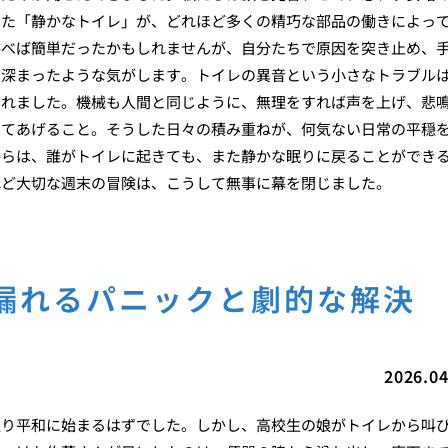
いた「静かなトイレ」が、どれほど多くの精巧な部品の働きによっ
呼べば簡単だったかもしれませんが、自分たちで原因を突き止め、
に深まったような気がします。トイレの異音という小さなトラブル
くれました。機械も人間と同じように、無理をすれば声を上げ、悲
してあげること。そうした日々の積み重ねが、何気ない日常の平穏
からは、誰がトイレに起きても、また静かな眠りに戻ることができ
れど大切な週末の冒険は、こうして無事に幕を閉じました。
漏れるパニックと劇的な解決
2026.04
通り平和に始まるはずでした。しかし、高校生の娘がトイレから叫