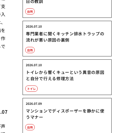
日の教訓
て支
台所
手入
は、
2026.07.10
鳴を
専門業者に聞くキッチン排水トラップの
を作
流れが悪い原因の裏側
るで
台所
2026.07.10
トイレから響くキューという異音の原因
と自分で行える修理方法
トイレ
2026.07.09
マンションでディスポーザーを静かに使
.07
うマナー
び声
台所