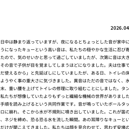
2026.04
、日中は静まり返っていますが、夜になるとちょっとした音が家中
ようになったキューという高い音は、私たちの穏やかな生活に忍び
ったので、気のせいかと思って過ごしていましたが、次第に音は大
とその音で子供が目を覚ましてしまうほどになりました。夫は仕事
まだ使えるから」と先延ばしにしていましたが、ある日、トイレの
、ようやく事の重大さに気づきました。異音はただの音ではなく、
週末、重い腰を上げてトイレの修理に取り組むことにしました。タ
は私たちが想像していたよりもずっと繊細な機械の世界がありまし
た手順を読み上げるという共同作業です。音が鳴っていたボールタ
ボロに崩れ、そこから水が不規則に噴き出していました。これが笛
み、ネジを締め、恐る恐る水を流した瞬間。あの耳障りなキューと
音だけが聞こえてきました。私たちは顔を見合わせて、思わず安堵