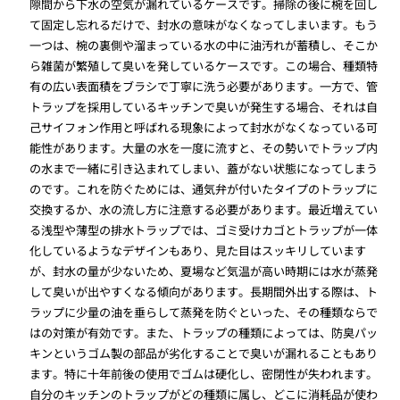
隙間から下水の空気が漏れているケースです。掃除の後に椀を回し
て固定し忘れるだけで、封水の意味がなくなってしまいます。もう
一つは、椀の裏側や溜まっている水の中に油汚れが蓄積し、そこか
ら雑菌が繁殖して臭いを発しているケースです。この場合、種類特
有の広い表面積をブラシで丁寧に洗う必要があります。一方で、管
トラップを採用しているキッチンで臭いが発生する場合、それは自
己サイフォン作用と呼ばれる現象によって封水がなくなっている可
能性があります。大量の水を一度に流すと、その勢いでトラップ内
の水まで一緒に引き込まれてしまい、蓋がない状態になってしまう
のです。これを防ぐためには、通気弁が付いたタイプのトラップに
交換するか、水の流し方に注意する必要があります。最近増えてい
る浅型や薄型の排水トラップでは、ゴミ受けカゴとトラップが一体
化しているようなデザインもあり、見た目はスッキリしています
が、封水の量が少ないため、夏場など気温が高い時期には水が蒸発
して臭いが出やすくなる傾向があります。長期間外出する際は、ト
ラップに少量の油を垂らして蒸発を防ぐといった、その種類ならで
はの対策が有効です。また、トラップの種類によっては、防臭パッ
キンというゴム製の部品が劣化することで臭いが漏れることもあり
ます。特に十年前後の使用でゴムは硬化し、密閉性が失われます。
自分のキッチンのトラップがどの種類に属し、どこに消耗品が使わ