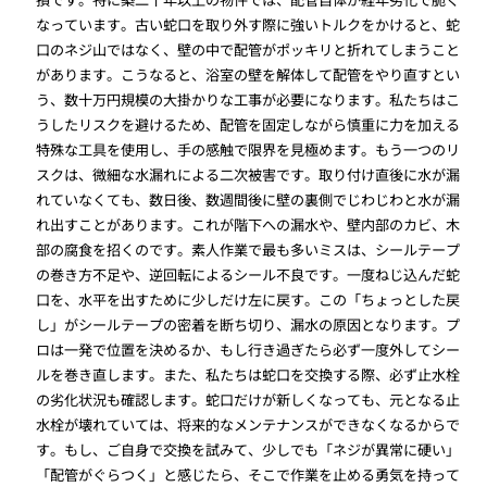
なっています。古い蛇口を取り外す際に強いトルクをかけると、蛇
口のネジ山ではなく、壁の中で配管がポッキリと折れてしまうこと
があります。こうなると、浴室の壁を解体して配管をやり直すとい
う、数十万円規模の大掛かりな工事が必要になります。私たちはこ
うしたリスクを避けるため、配管を固定しながら慎重に力を加える
特殊な工具を使用し、手の感触で限界を見極めます。もう一つのリ
スクは、微細な水漏れによる二次被害です。取り付け直後に水が漏
れていなくても、数日後、数週間後に壁の裏側でじわじわと水が漏
れ出すことがあります。これが階下への漏水や、壁内部のカビ、木
部の腐食を招くのです。素人作業で最も多いミスは、シールテープ
の巻き方不足や、逆回転によるシール不良です。一度ねじ込んだ蛇
口を、水平を出すために少しだけ左に戻す。この「ちょっとした戻
し」がシールテープの密着を断ち切り、漏水の原因となります。プ
ロは一発で位置を決めるか、もし行き過ぎたら必ず一度外してシー
ルを巻き直します。また、私たちは蛇口を交換する際、必ず止水栓
の劣化状況も確認します。蛇口だけが新しくなっても、元となる止
水栓が壊れていては、将来的なメンテナンスができなくなるからで
す。もし、ご自身で交換を試みて、少しでも「ネジが異常に硬い」
「配管がぐらつく」と感じたら、そこで作業を止める勇気を持って