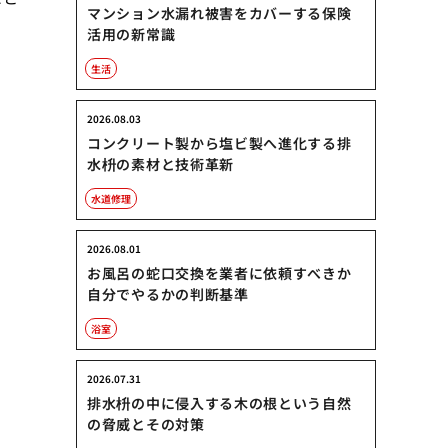
マンション水漏れ被害をカバーする保険
活用の新常識
生活
2026.08.03
コンクリート製から塩ビ製へ進化する排
水枡の素材と技術革新
水道修理
2026.08.01
お風呂の蛇口交換を業者に依頼すべきか
自分でやるかの判断基準
浴室
2026.07.31
排水枡の中に侵入する木の根という自然
の脅威とその対策