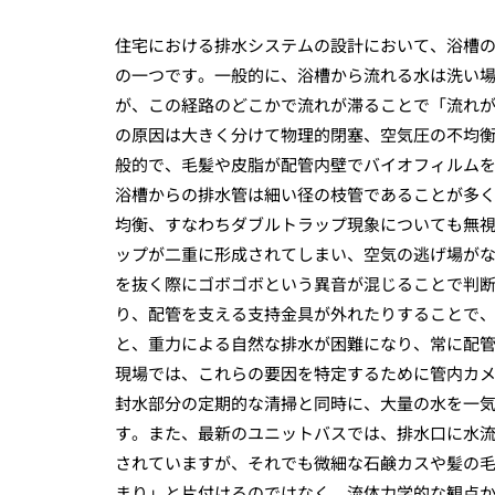
住宅における排水システムの設計において、浴槽
の一つです。一般的に、浴槽から流れる水は洗い
が、この経路のどこかで流れが滞ることで「流れ
の原因は大きく分けて物理的閉塞、空気圧の不均
般的で、毛髪や皮脂が配管内壁でバイオフィルム
浴槽からの排水管は細い径の枝管であることが多
均衡、すなわちダブルトラップ現象についても無
ップが二重に形成されてしまい、空気の逃げ場が
を抜く際にゴボゴボという異音が混じることで判
り、配管を支える支持金具が外れたりすることで
と、重力による自然な排水が困難になり、常に配
現場では、これらの要因を特定するために管内カ
封水部分の定期的な清掃と同時に、大量の水を一
す。また、最新のユニットバスでは、排水口に水
されていますが、それでも微細な石鹸カスや髪の
まり」と片付けるのではなく、流体力学的な観点