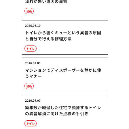
流れが悪い原因の裏側
台所
2026.07.10
トイレから響くキューという異音の原因
と自分で行える修理方法
トイレ
2026.07.09
マンションでディスポーザーを静かに使
うマナー
台所
2026.07.07
築年数が経過した住宅で頻発するトイレ
の異音解消に向けた点検の手引き
トイレ