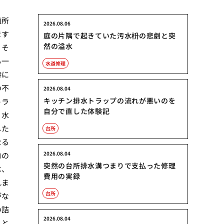
箇所
2026.08.06
ます
庭の片隅で起きていた汚水枡の悲劇と突
然の溢水
、そ
も一
水道修理
特に
の不
2026.08.04
キッチン排水トラップの流れが悪いのを
トラ
自分で直した体験記
、水
した
台所
なる
2026.08.04
ロの
突然の台所排水溝つまりで支払った修理
は、
費用の実録
れま
台所
がな
の詰
2026.08.04
こと