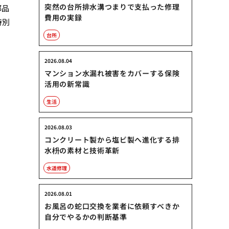
突然の台所排水溝つまりで支払った修理
部品
費用の実録
特別
台所
2026.08.04
マンション水漏れ被害をカバーする保険
活用の新常識
生活
2026.08.03
コンクリート製から塩ビ製へ進化する排
水枡の素材と技術革新
水道修理
2026.08.01
お風呂の蛇口交換を業者に依頼すべきか
自分でやるかの判断基準