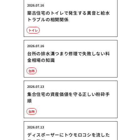
2026.07.16
築古住宅のトイレで発生する異音と給水
トラブルの相関関係
トイレ
2026.07.16
台所の排水溝つまり修理で失敗しない料
金相場の知識
台所
2026.07.13
集合住宅の資産価値を守る正しい粉砕手
順
台所
2026.07.13
ディスポーザーにトウモロコシを流した