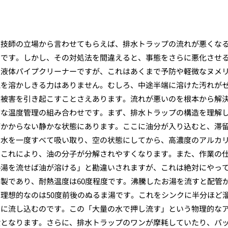
道技師の立場から言わせてもらえば、排水トラップの流れが悪くな
のです。しかし、その対処法を間違えると、事態をさらに悪化させ
の液体パイプクリーナーですが、これはあくまで予防や軽微なヌメ
塊を溶かしきる力はありません。むしろ、中途半端に溶けた汚れが
次被害を引き起こすことさえあります。流れが悪いのを根本から解
切な温度管理の組み合わせです。まず、排水トラップの構造を理解
がかからない静かな状態にあります。ここに油分が入り込むと、滞
の水を一度すべて吸い取り、空の状態にしてから、高濃度のアルカ
。これにより、油の分子が分解されやすくなります。また、作業の
熱湯を流せば油が溶ける」と勘違いされますが、これは絶対にやっ
製であり、耐熱温度は60度程度です。沸騰したお湯を流すと配管
理想的なのは50度前後のぬるま湯です。これをシンクに半分ほど
もに流し込むのです。この「大量の水で押し流す」という物理的な
段となります。さらに、排水トラップのワンが摩耗していたり、パ