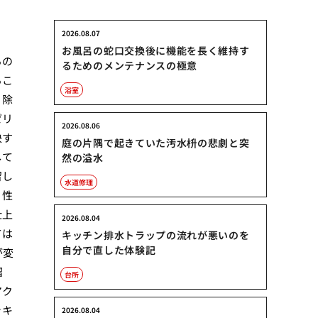
2026.08.07
お風呂の蛇口交換後に機能を長く維持す
るの
るためのメンテナンスの極意
るこ
浴室
リ除
ゼリ
2026.08.06
決す
庭の片隅で起きていた汚水枡の悲劇と突
して
然の溢水
留し
水道修理
リ性
仕上
2026.08.04
ては
キッチン排水トラップの流れが悪いのを
自分で直した体験記
が変
溜
台所
アク
ッキ
2026.08.04