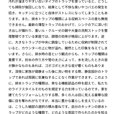
汚れが溜まりやすい古いタイプのトラップを使っていると、どうし
ても掃除が後回しになり、結果として不快な臭いやコバエの発生を
招き、キッチンに立つこと自体がストレスになってしまうこともあ
ります。また、排水トラップの種類による収納スペースの差も無視
できません。最新の薄型トラップのおかげで、シンクの下に深い引
き出しが備わり、重いル・クルーゼの鍋や大量の洗剤ストックを整
理整頓できている家庭では、調理の効率が格段に上がります。逆
に、大きなトラップが中央に鎮座しているために収納が制限されて
いると、カウンターの上に物が溢れ、雑然とした印象を与えてしま
います。さらに、排水時の音という観点からも、トラップの種類は
重要です。封水の作り方や管の太さによって、水を流したときの音
が静かなものもあれば、ゴボゴボと大きな音が響くものもありま
す。深夜に家族が寝静まった後に洗い物をする際、静音設計のトラ
ップであれば周囲に気兼ねすることなく作業ができます。このよう
に、排水トラップの種類は、単なる機能部品の枠を超えて、私たち
のライフスタイルそのものを規定する力を持っているのです。家を
建てたりリフォームしたりする際、多くの人は目に見える豪華な設
備に目を奪われがちですが、本当に豊かな暮らしを支えているの
は、こうした細部の選択の積み重ねです。自分のキッチンの排水ト
ラップがどのような種類で、どのような意図で作られたのかを知る