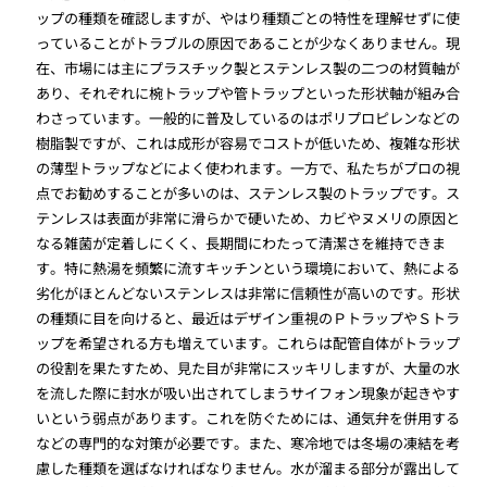
ップの種類を確認しますが、やはり種類ごとの特性を理解せずに使
っていることがトラブルの原因であることが少なくありません。現
在、市場には主にプラスチック製とステンレス製の二つの材質軸が
あり、それぞれに椀トラップや管トラップといった形状軸が組み合
わさっています。一般的に普及しているのはポリプロピレンなどの
樹脂製ですが、これは成形が容易でコストが低いため、複雑な形状
の薄型トラップなどによく使われます。一方で、私たちがプロの視
点でお勧めすることが多いのは、ステンレス製のトラップです。ス
テンレスは表面が非常に滑らかで硬いため、カビやヌメリの原因と
なる雑菌が定着しにくく、長期間にわたって清潔さを維持できま
す。特に熱湯を頻繁に流すキッチンという環境において、熱による
劣化がほとんどないステンレスは非常に信頼性が高いのです。形状
の種類に目を向けると、最近はデザイン重視のＰトラップやＳトラ
ップを希望される方も増えています。これらは配管自体がトラップ
の役割を果たすため、見た目が非常にスッキリしますが、大量の水
を流した際に封水が吸い出されてしまうサイフォン現象が起きやす
いという弱点があります。これを防ぐためには、通気弁を併用する
などの専門的な対策が必要です。また、寒冷地では冬場の凍結を考
慮した種類を選ばなければなりません。水が溜まる部分が露出して