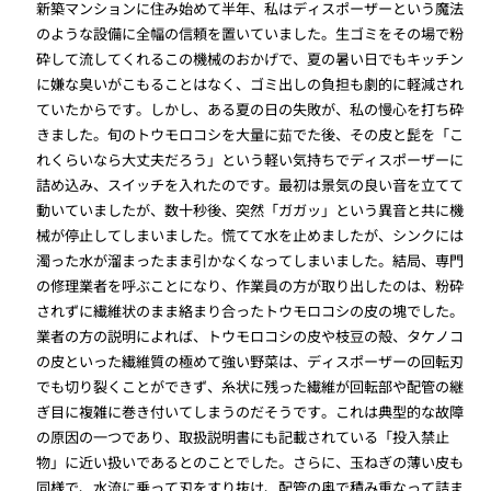
新築マンションに住み始めて半年、私はディスポーザーという魔法
のような設備に全幅の信頼を置いていました。生ゴミをその場で粉
砕して流してくれるこの機械のおかげで、夏の暑い日でもキッチン
に嫌な臭いがこもることはなく、ゴミ出しの負担も劇的に軽減され
ていたからです。しかし、ある夏の日の失敗が、私の慢心を打ち砕
きました。旬のトウモロコシを大量に茹でた後、その皮と髭を「こ
れくらいなら大丈夫だろう」という軽い気持ちでディスポーザーに
詰め込み、スイッチを入れたのです。最初は景気の良い音を立てて
動いていましたが、数十秒後、突然「ガガッ」という異音と共に機
械が停止してしまいました。慌てて水を止めましたが、シンクには
濁った水が溜まったまま引かなくなってしまいました。結局、専門
の修理業者を呼ぶことになり、作業員の方が取り出したのは、粉砕
されずに繊維状のまま絡まり合ったトウモロコシの皮の塊でした。
業者の方の説明によれば、トウモロコシの皮や枝豆の殻、タケノコ
の皮といった繊維質の極めて強い野菜は、ディスポーザーの回転刃
でも切り裂くことができず、糸状に残った繊維が回転部や配管の継
ぎ目に複雑に巻き付いてしまうのだそうです。これは典型的な故障
の原因の一つであり、取扱説明書にも記載されている「投入禁止
物」に近い扱いであるとのことでした。さらに、玉ねぎの薄い皮も
同様で、水流に乗って刃をすり抜け、配管の奥で積み重なって詰ま