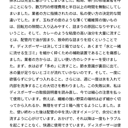
排水口は完全に塞がってしまいました。結局、専門の修理業者を呼
ぶことになり、数万円の修理費用と半日以上の時間を無駄にしてし
まいました。業者の方に指摘されたのは、私の使い方の決定的な間
違いでした。まず、玉ねぎの皮のような薄くて繊維質の強いもの
は、回転刃の隙間に入り込みやすく、詰まりの原因になりやすいと
いうこと。そして、カレーのような粘度の高い油分を大量に流すこ
とは、配管内で油が固まり、致命的な詰まりを招くということで
す。ディスポーザーは決してゴミ箱ではなく、あくまで「水と一緒
に流せる生ゴミ」を細かく砕くための補助装置であることを痛感し
ました。業者の方からは、正しい使い方のレクチャーを受けまし
た。まず、水は必ず「多め」に流すこと。節水意識が裏目に出て、
水の量が足りないとゴミが流れていかないのです。そして、一度に
欲張らずに少しずつ入れること。さらには、週に一度は氷を入れて
内部を洗浄することの大切さを教わりました。この失敗以来、私は
ディスポーザーの取扱説明書を読み直し、今では細心の注意を払っ
て使用しています。例えば、繊維の強い野菜の端材は必ず細かく切
ってから入れるか、無理をせずゴミ箱へ捨てるようにしました。ま
た、使い終わった後は配管の中を洗い流すイメージで、余分に水を
流すように心がけています。おかげで、それ以降は一度もトラブル
を起こすことなく、快適に使用できています。ディスポーザーは使