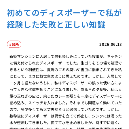
初めてのディスポーザーで私が
経験した失敗と正しい知識
台所
2026.06.13
新築マンションに入居して最も楽しみにしていた設備が、キッチン
に備え付けられたディスポーザーでした。生ゴミをその場で処理で
きるという利便性は、夏場のゴミの臭いや害虫に悩まされてきた私
にとって、まさに救世主のように思えたのです。しかし、入居して
一ヶ月も経たないうちに、私はディスポーザーの誤った使い方によ
って大きな代償を払うことになりました。ある日の夕食後、私は大
量の玉ねぎの皮と、余ったカレーの残りを一度にディスポーザーに
詰め込み、スイッチを入れました。それまでも問題なく動いていた
ので、多少多くても大丈夫だろうと過信していたのです。しかし、
数秒後にディスポーザーは異音を立てて停止し、シンクには濁った
水が逆流してきました。慌てて水を止めましたが、時すでに遅く、