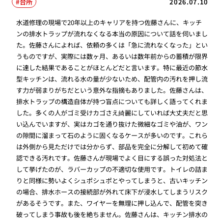
台所
2026.07.10
水道修理の現場で20年以上のキャリアを持つ佐藤さんに、キッチ
ンの排水トラップが流れなくなる本当の原因について話を伺いまし
た。佐藤さんによれば、依頼の多くは「急に流れなくなった」とい
うものですが、実際には数ヶ月、あるいは数年前からの蓄積が限界
に達した結果であることがほとんどだと言います。特に最近の節水
型キッチンは、流れる水の量が少ないため、配管内の汚れを押し流
す力が弱まりがちだという意外な指摘もありました。佐藤さんは、
排水トラップの構造自体が持つ盲点についても詳しく語ってくれま
した。多くの人がゴミ受けカゴさえ綺麗にしていれば大丈夫だと思
い込んでいますが、実はカゴを通り抜けた微細なゴミや油が、ワン
の隙間に溜まって石のように固くなるケースが多いのです。これら
は外側から見ただけでは分からず、部品を完全に分解して初めて確
認できる汚れです。佐藤さんが現場でよく目にする誤った対処法と
して挙げたのが、ラバーカップの不適切な使用です。トイレの詰ま
りと同様に勢いよくシュポシュポとやってしまうと、古いキッチン
の場合、排水ホースの接続部が外れて床下が浸水してしまうリスク
があるそうです。また、ワイヤーを無理に押し込んで、配管を突き
破ってしまう事故も後を絶ちません。佐藤さんは、キッチン排水の