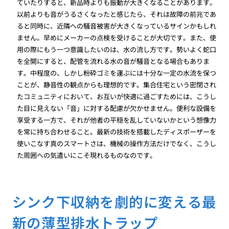
ていたりすると、新品時よりも振動が大きくなることがあります。
以前よりも音がうるさくなったと感じたら、それは故障の前兆であ
ると同時に、近隣への騒音被害が大きくなっているサインかもしれ
ません。早めにメーカーの点検を受けることが大切です。また、使
用の際にもう一つ意識したいのは、水の流し方です。勢いよく蛇口
を全開にすると、配管を流れる水の音が騒音となる場合もありま
す。中程度の、しかし粉砕ゴミを運ぶには十分な一定の水流を保つ
ことが、静音性の観点からも理想的です。集合住宅という密閉され
たコミュニティにおいて、お互いが快適に過ごすためには、こうし
た目に見えない「音」に対する配慮が欠かせません。便利な設備を
享受する一方で、それが他者の平穏を乱していないかという想像力
を常に持ち合わせること。最新の技術を搭載したディスポーザーを
使いこなす真のスマートさは、機械の操作方法だけでなく、こうし
た周囲への気遣いにこそ現れるものなのです。
シンク下収納を劇的に変える最
新の薄型排水トラップ