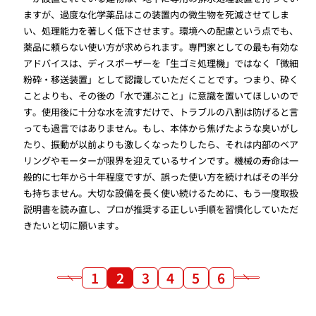
ますが、過度な化学薬品はこの装置内の微生物を死滅させてしま
い、処理能力を著しく低下させます。環境への配慮という点でも、
薬品に頼らない使い方が求められます。専門家としての最も有効な
アドバイスは、ディスポーザーを「生ゴミ処理機」ではなく「微細
粉砕・移送装置」として認識していただくことです。つまり、砕く
ことよりも、その後の「水で運ぶこと」に意識を置いてほしいので
す。使用後に十分な水を流すだけで、トラブルの八割は防げると言
っても過言ではありません。もし、本体から焦げたような臭いがし
たり、振動が以前よりも激しくなったりしたら、それは内部のベア
リングやモーターが限界を迎えているサインです。機械の寿命は一
般的に七年から十年程度ですが、誤った使い方を続ければその半分
も持ちません。大切な設備を長く使い続けるために、もう一度取扱
説明書を読み直し、プロが推奨する正しい手順を習慣化していただ
きたいと切に願います。
1
2
3
4
5
6