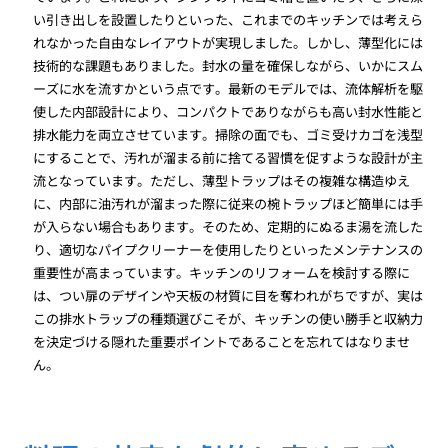
い引き出しを設置したりといった、これまでのキッチンでは考えら
れなかった自由なレイアウトが実現しました。しかし、薄型化には
技術的な課題もありました。封水の量を確保しながら、いかにスム
ーズに水を流すかという点です。最新のモデルでは、流体解析を駆
使した内部設計により、コンパクトでありながらも高い封水性能と
排水能力を両立させています。掃除の面でも、ゴミ受けカゴを浅型
にすることで、汚れが溜まる前に捨てる習慣を促すような設計が主
流となっています。ただし、薄型トラップはその複雑な構造ゆえ
に、内部に油汚れが溜まった際に従来の椀トラップほど簡単には手
が入らない場合もあります。そのため、定期的にぬるま湯を流した
り、適切なパイプクリーナーを使用したりといったメンテナンスの
重要性が高まっています。キッチンのリフォームを検討する際に
は、つい扉のデザインや天板の材質に目を奪われがちですが、実は
この排水トラップの種類選びこそが、キッチンの使い勝手と収納力
を決定づける隠れた重要ポイントであることを忘れてはなりませ
ん。