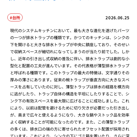
台所
2026.06.25
現代のシステムキッチンにおいて、最も大きな進化を遂げたパーツ
の一つが排水トラップの種類です。かつてのキッチンは、シンクの
下を開けると大きな排水トラップが中央に鎮座しており、そのせい
で収納スペースが細切れになってしまうのが当たり前でした。しか
し、近年の引き出し式収納の普及に伴い、排水トラップは劇的な小
型化と配置の工夫が進んでいます。その代表格が薄型排水トラップ
と呼ばれる種類です。このトラップの最大の特徴は、文字通りその
厚みの薄さにあります。従来の椀トラップが垂直方向に大きなスペ
ースを占有していたのに対し、薄型トラップは排水の経路を横方向
に逃がしたり、トラップ自体の構造を平坦にしたりすることで、シ
ンク下の有効スペースを最大限に広げることに成功しました。これ
により、以前は配管を避けるために切り欠きが必要だった引き出し
が、奥まで広々と使えるようになり、大きな鍋やストック品を効率
よく収納することが可能になったのです。また、この薄型トラップ
の多くは、排水口の端の方に寄せられたオフセット配置が採用され
ています。これにより、シンクの下にゴミ箱を置いたり、さらに深