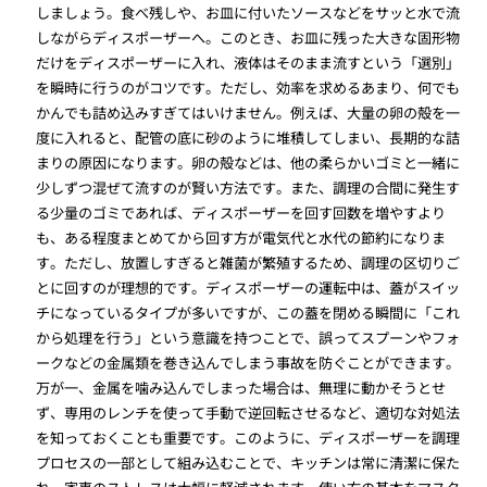
しましょう。食べ残しや、お皿に付いたソースなどをサッと水で流
しながらディスポーザーへ。このとき、お皿に残った大きな固形物
だけをディスポーザーに入れ、液体はそのまま流すという「選別」
を瞬時に行うのがコツです。ただし、効率を求めるあまり、何でも
かんでも詰め込みすぎてはいけません。例えば、大量の卵の殻を一
度に入れると、配管の底に砂のように堆積してしまい、長期的な詰
まりの原因になります。卵の殻などは、他の柔らかいゴミと一緒に
少しずつ混ぜて流すのが賢い方法です。また、調理の合間に発生す
る少量のゴミであれば、ディスポーザーを回す回数を増やすより
も、ある程度まとめてから回す方が電気代と水代の節約になりま
す。ただし、放置しすぎると雑菌が繁殖するため、調理の区切りご
とに回すのが理想的です。ディスポーザーの運転中は、蓋がスイッ
チになっているタイプが多いですが、この蓋を閉める瞬間に「これ
から処理を行う」という意識を持つことで、誤ってスプーンやフォ
ークなどの金属類を巻き込んでしまう事故を防ぐことができます。
万が一、金属を噛み込んでしまった場合は、無理に動かそうとせ
ず、専用のレンチを使って手動で逆回転させるなど、適切な対処法
を知っておくことも重要です。このように、ディスポーザーを調理
プロセスの一部として組み込むことで、キッチンは常に清潔に保た