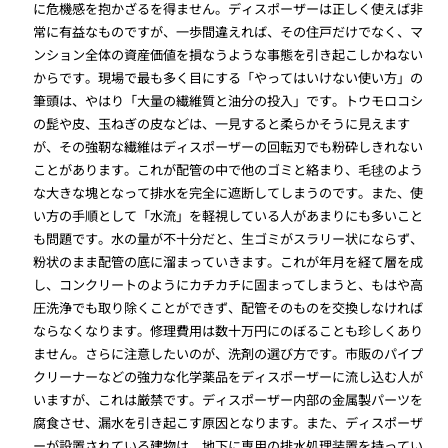
に危機感を抱かざるを得ません。ディスポーザーは正しく使えば非
常に有益なものですが、一歩間違えれば、その住戸だけでなく、マ
ンション全体の資産価値を損なうような事態を引き起こしかねない
からです。現場で最も多く目にする「やってはいけない使い方」の
筆頭は、やはり「大量の繊維質と油分の投入」です。トウモロコシ
の髭や皮、玉ねぎの皮などは、一見すると柔らかそうに見えます
が、その強靭な繊維はディスポーザーの回転刃でも粉砕しきれない
ことがあります。これが配管の中で他のゴミと絡まり、毛毬のよう
な大きな塊となって排水を完全に遮断してしまうのです。また、使
い方の手順として「水流」を軽視している人があまりにも多いこと
も問題です。水の量が不十分だと、生ゴミがスラリー状にならず、
粉状のまま配管の底に溜まっていきます。これが年月を経て層を成
し、コンクリートのようにカチカチに固まってしまうと、もはや高
圧洗浄でも取り除くことができず、配管そのものを交換しなければ
ならなくなります。修理費用は数十万円にのぼることも珍しくあり
ません。さらに注意したいのが、洗剤の選び方です。市販のパイプ
クリーナーなどの強力な化学薬品をディスポーザーに流し込む人が
いますが、これは厳禁です。ディスポーザー内部の金属製パーツを
腐食させ、漏水を引き起こす原因となります。また、ディスポーザ
ーが設置されている建物は、地下に専用の排水処理装置を持ってい