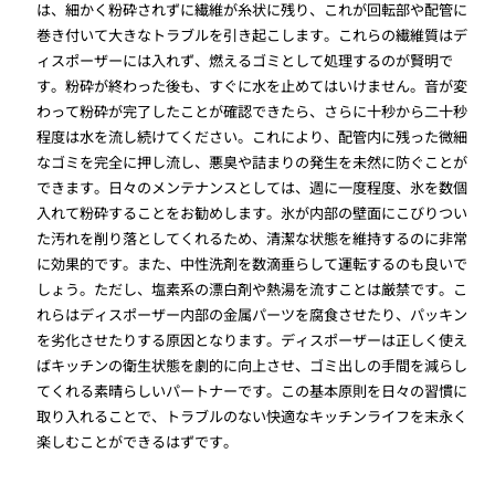
は、細かく粉砕されずに繊維が糸状に残り、これが回転部や配管に
巻き付いて大きなトラブルを引き起こします。これらの繊維質はデ
ィスポーザーには入れず、燃えるゴミとして処理するのが賢明で
す。粉砕が終わった後も、すぐに水を止めてはいけません。音が変
わって粉砕が完了したことが確認できたら、さらに十秒から二十秒
程度は水を流し続けてください。これにより、配管内に残った微細
なゴミを完全に押し流し、悪臭や詰まりの発生を未然に防ぐことが
できます。日々のメンテナンスとしては、週に一度程度、氷を数個
入れて粉砕することをお勧めします。氷が内部の壁面にこびりつい
た汚れを削り落としてくれるため、清潔な状態を維持するのに非常
に効果的です。また、中性洗剤を数滴垂らして運転するのも良いで
しょう。ただし、塩素系の漂白剤や熱湯を流すことは厳禁です。こ
れらはディスポーザー内部の金属パーツを腐食させたり、パッキン
を劣化させたりする原因となります。ディスポーザーは正しく使え
ばキッチンの衛生状態を劇的に向上させ、ゴミ出しの手間を減らし
てくれる素晴らしいパートナーです。この基本原則を日々の習慣に
取り入れることで、トラブルのない快適なキッチンライフを末永く
楽しむことができるはずです。