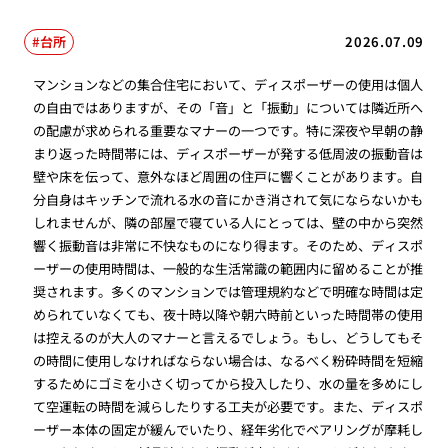
台所
2026.07.09
マンションなどの集合住宅において、ディスポーザーの使用は個人
の自由ではありますが、その「音」と「振動」については隣近所へ
の配慮が求められる重要なマナーの一つです。特に深夜や早朝の静
まり返った時間帯には、ディスポーザーが発する低周波の振動音は
壁や床を伝って、意外なほど周囲の住戸に響くことがあります。自
分自身はキッチンで流れる水の音にかき消されて気にならないかも
しれませんが、隣の部屋で寝ている人にとっては、壁の中から突然
響く振動音は非常に不快なものになり得ます。そのため、ディスポ
ーザーの使用時間は、一般的な生活常識の範囲内に留めることが推
奨されます。多くのマンションでは管理規約などで明確な時間は定
められていなくても、夜十時以降や朝六時前といった時間帯の使用
は控えるのが大人のマナーと言えるでしょう。もし、どうしてもそ
の時間に使用しなければならない場合は、なるべく粉砕時間を短縮
するためにゴミを小さく切ってから投入したり、水の量を多めにし
て空運転の時間を減らしたりする工夫が必要です。また、ディスポ
ーザー本体の固定が緩んでいたり、経年劣化でベアリングが摩耗し