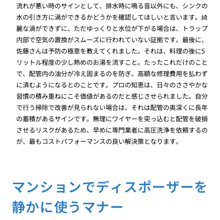
流れが悪い時のサインとして、排水時に鳴る音以外にも、シンクの
水の引き方に渦ができるかどうかを確認してほしいと言います。綺
麗な渦ができずに、ただゆっくりと水位が下がる場合は、トラップ
内部で空気の置換がスムーズに行われていない証拠です。最後に、
佐藤さんは予防の極意を教えてくれました。それは、料理の後に5
リットル程度の少し熱めのお湯を流すこと。たったこれだけのこと
で、配管内の油分が冷え固まるのを防ぎ、高額な修理費用を払わず
に済むようになるとのことです。プロの知恵は、日々のささやかな
習慣の積み重ねにこそ価値があるのだと感じさせられました。自分
で行う掃除で改善が見られない場合は、それは配管の奥深くに長年
の蓄積があるサインです。無理にワイヤーを突っ込むと配管を破損
させるリスクがあるため、早めに専門業者に高圧洗浄を依頼するの
が、最もコストパフォーマンスの良い解決策となります。
マンションでディスポーザーを
静かに使うマナー