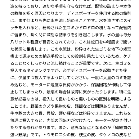
造を持っており、適切な手順を守らなければ、配管の詰まりや本体
の故障を招く原因となります。ディスポーザーを使用する際の鉄則
は、まず何よりも先に水を流し始めることです。水を流さずにスイ
ッチを入れると、粉砕された生ゴミがドロドロの塊となって配管内
に留まり、瞬く間に深刻な詰まりを引き起こします。水の量は毎分
八リットル程度が目安とされており、これは蛇口を中程度まで開い
た状態に相当します。この水流は、粉砕された生ゴミを地下の処理
槽まで運ぶための輸送手段としての役割を果たしているため、ケチ
ることなくしっかりと流し続けることが重要です。次に、生ゴミを
投入するタイミングですが、必ずディスポーザーを起動させた後
に、少量ずつ投入するようにしてください。一度に大量のゴミを詰
め込むと、モーターに過度な負荷がかかり、保護回路が作動して停
止してしまったり、最悪の場合は故障に繋がったりします。特に注
意が必要なのは、投入して良いものと悪いものの区別を明確にする
ことです。野菜のクズや果物の皮、残飯などは問題ありませんが、
牛や豚の大きな骨、貝殻、硬い種などは粉砕できません。これらを
無理に投入すると、内部の回転刃が欠けたり、モーターが焼き付い
たりする恐れがあります。また、意外な盲点となるのが「繊維質の
強い野菜」です。トウモロコシの皮、枝豆の皮、タケノコの皮など