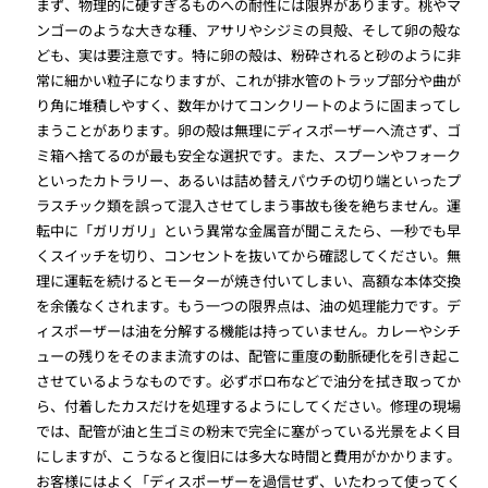
まず、物理的に硬すぎるものへの耐性には限界があります。桃やマ
ンゴーのような大きな種、アサリやシジミの貝殻、そして卵の殻な
ども、実は要注意です。特に卵の殻は、粉砕されると砂のように非
常に細かい粒子になりますが、これが排水管のトラップ部分や曲が
り角に堆積しやすく、数年かけてコンクリートのように固まってし
まうことがあります。卵の殻は無理にディスポーザーへ流さず、ゴ
ミ箱へ捨てるのが最も安全な選択です。また、スプーンやフォーク
といったカトラリー、あるいは詰め替えパウチの切り端といったプ
ラスチック類を誤って混入させてしまう事故も後を絶ちません。運
転中に「ガリガリ」という異常な金属音が聞こえたら、一秒でも早
くスイッチを切り、コンセントを抜いてから確認してください。無
理に運転を続けるとモーターが焼き付いてしまい、高額な本体交換
を余儀なくされます。もう一つの限界点は、油の処理能力です。デ
ィスポーザーは油を分解する機能は持っていません。カレーやシチ
ューの残りをそのまま流すのは、配管に重度の動脈硬化を引き起こ
させているようなものです。必ずボロ布などで油分を拭き取ってか
ら、付着したカスだけを処理するようにしてください。修理の現場
では、配管が油と生ゴミの粉末で完全に塞がっている光景をよく目
にしますが、こうなると復旧には多大な時間と費用がかかります。
お客様にはよく「ディスポーザーを過信せず、いたわって使ってく